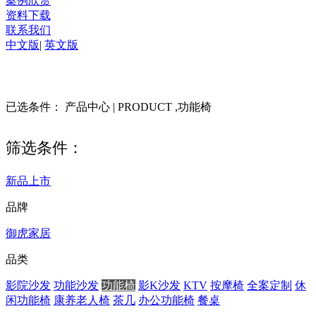
案例欣赏
资料下载
联系我们
中文版
|
英文版
已选条件： 产品中心 | PRODUCT ,功能椅
筛选条件：
新品上市
品牌
御虎家居
品类
影院沙发
功能沙发
功能椅
影K沙发
KTV
按摩椅
全案定制
休
闲功能椅
康养老人椅
茶几
办公功能椅
餐桌